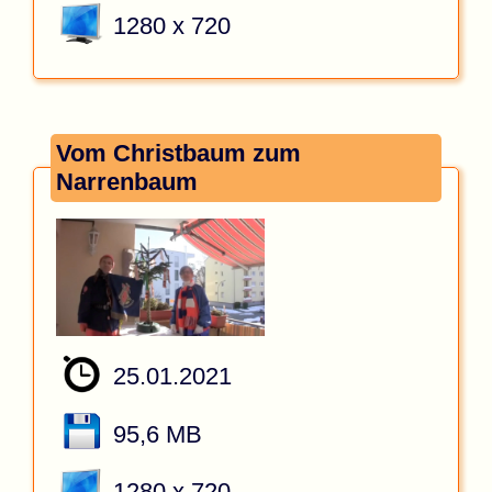
1280 x 720
Vom Christbaum zum
Narrenbaum
25.01.2021
95,6 MB
1280 x 720